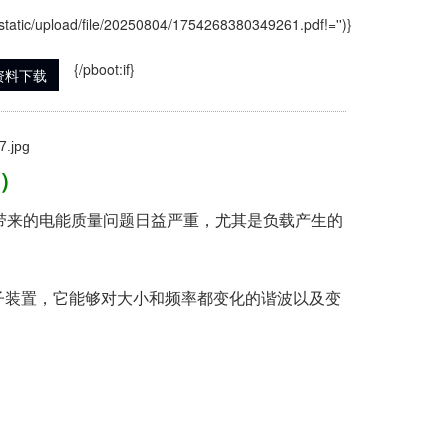
(/static/upload/file/20250804/1754268380349261.pdf!='')}
{/pboot:if}
资料下载
F）
带来的电能质量问题日益严重，尤其是负载产生的
其它的运行设备。
子装置，它能够对大小和频率都变化的谐波以及变
案。