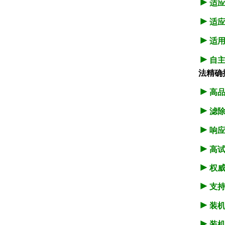
►
适
►
适
►
适
►
自
法精确
►
高
►
滤
►
响
►
高
►
权
►
支
►
装
►
装