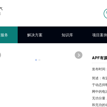
与服务
解决方案
知识库
项目案
APF有
发布时间：2
简述：‌有源
于动态抑
网中的电
无功分量
和无功的