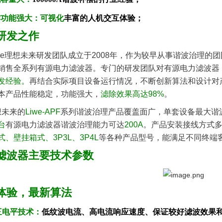
作功能强大
：可视化
丰富的人机交互体验；
研发之作
iwe理想未来研发团队成立于2008年，作为较早从事谐波治理的
销售全系列有源电力滤波器。
专门的研发团队对有源电力滤波器（
发经验。
再结合实际项目设备运行情况，不断创新算法和设计对
本产品性能稳定，功能强大，
滤除效果高达98%
未来
的
Liwe-APF
系列谐波治理产品覆盖面广，单套设备最大谐波
台
有源电力滤波器
谐波治理能力可达
200A
。
产品安装接线方式
、壁挂箱式、3P3L、3P4L
等各种产品型号，
能满足不同终端
滤波器主要技术参数
体验，最新算法
三电平技术：
低纹波电流、高电流响应速度、保证较好滤波效果