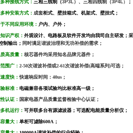
应多种接线方式：
三相三线
制（
3P3L
）、三相四线制（
3P4L
）
应多种安装方式：
成套
柜式、壁挂箱式、机架式、壁挂式；
用于不同应用环境：
户内、户外；
主知识产权：
外观设计、电路板及软件开发均由我司自主研发；
控制输出；
同时满足谐波治理和无功补偿的需求；
品质高质量：
核芯器件均采用知名品牌元器件；
除范围广：
2-50次谐波补偿或2-61次谐波补偿(高端系列)可选；
应速度快：
快速响应时间：40us；
试验标准：
电磁兼容各项试验均比标准高一级；
威性认证：
国家电器产品质量监督检验中心认证；
持多机运行：
可并联多台有源滤波器；可选配电能质量分析仪；
机
容量大：
单柜可滤除600A；
机
容量大：
100000A谐波补偿的行业经验；