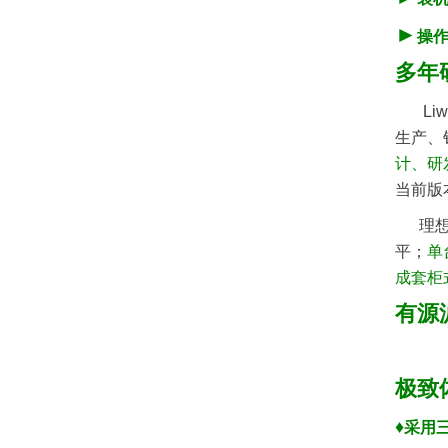
►
操
多年
L
生产、
计、研
当前版
理想
平；
单
成套柜式
有源
极致
♦
采用