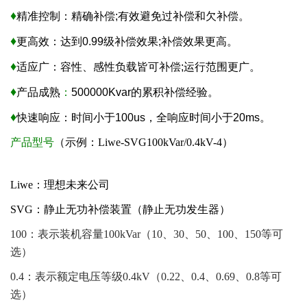
♦
精准控制：精确补偿;有效避免过补偿和欠补偿。
♦
更高效：达到0.99级补偿效果;补偿效果更高。
♦
适应广：容性、感性负载皆可补偿;运行范围更广。
♦
产品
成熟
：
500000Kvar的累积补偿经验。
♦
快速响应：时间小于100us，全响应时间小于20ms。
产品型号
（示例：Liwe-SVG100kVar/0.4kV-4）
Liwe：理想未来
公司
SVG：
静止无功补偿装置（静止无功发生器）
100：
表示装机容量100kVar（10、30、50、100、150等可
选）
0.4：
表示额定电压等级0.4kV（0.22、0.4、0.69、0.8等可
选）